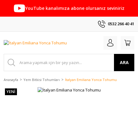
YouTube kanalımıza abone olursanız seviniriz
0532 266 40 41
ARA
Anasayfa
Yem Bitkisi Tohumları
İtalyan Emiliana Yonca Tohumu
YENİ