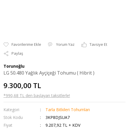
Yorum Yaz
Tavsiye Et
Paylaş
Torunoğlu
LG 50.480 Yağlık Ayçiçeği Tohumu ( Hibrit )
9.300,00 TL
*990,68 TL den başlayan taksitlerle!
Kategori
Tarla Bitkileri Tohumları
Stok Kodu
3KP8DJSUA7
Fiyat
9.207,92 TL + KDV