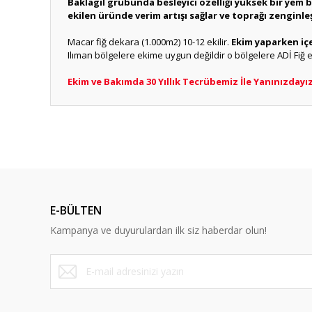
Baklagil grubunda besleyici özelliği yüksek bir yem bi
ekilen üründe verim artışı sağlar ve toprağı zenginleş
Macar fiğ dekara (1.000m2) 10-12 ekilir.
Ekim yaparken içe
Ilıman bölgelere ekime uygun değildir o bölgelere ADİ Fiğ ek
Ekim ve Bakımda 30 Yıllık Tecrübemiz İle Yanınızdayı
Bu ürünün fiyat bilgisi, resim, ürün açıklamalarında ve diğ
Görüş ve önerileriniz için teşekkür ederiz.
Ürün resmi kalitesiz, bozuk veya görüntülenemiyor.
Ürün açıklamasında eksik bilgiler bulunuyor.
E-BÜLTEN
Ürün bilgilerinde hatalar bulunuyor.
Kampanya ve duyurulardan ilk siz haberdar olun!
Ürün fiyatı diğer sitelerden daha pahalı.
Bu ürüne benzer farklı alternatifler olmalı.