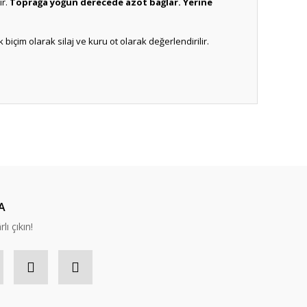
ır.
Toprağa yoğun derecede azot bağlar.
Yerine
biçim olarak silaj ve kuru ot olarak değerlendirilir.
ıza iletebilirsiniz.
A
lı çıkın!