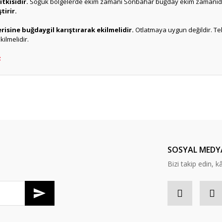
tkisidir.
Soğuk bölgelerde ekim zamanı Sonbahar buğday ekim zamanıd
tirir.
risine buğdaygil karıştırarak ekilmelidir.
Otlatmaya uygun değildir. Tek 
ilmelidir.
z
er konularda yetersiz gördüğünüz noktaları öneri formunu kullanarak tarafım
Bu ürüne ilk yorumu siz yapın!
Yorum Yaz
SOSYAL MEDY
Bizi takip edin, kâr