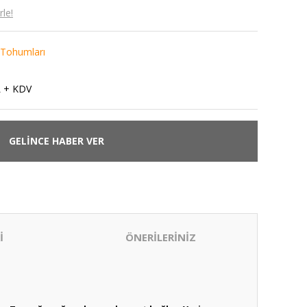
le!
 Tohumları
L + KDV
GELİNCE HABER VER
İ
ÖNERİLERİNİZ