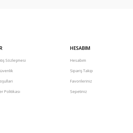
Gönder
R
HESABIM
tış Sözleşmesi
Hesabım
Güvenlik
Sipariş Takip
oşullari
Favorileriniz
er Politikası
Sepetiniz