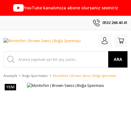
YouTube kanalımıza abone olursanız seviniriz
0532 266 40 41
ARA
Anasayfa
Boğa Spermaları
Montofon ( Brown Swiss ) Boğa Sperması
YENİ