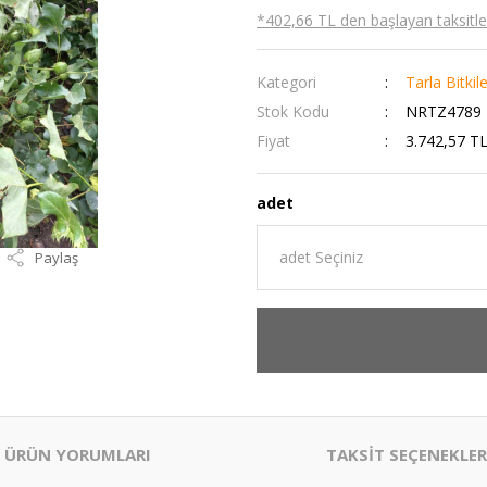
*402,66 TL den başlayan taksitler
Kategori
Tarla Bitkil
Stok Kodu
NRTZ4789
Fiyat
3.742,57 T
adet
Paylaş
ÜRÜN YORUMLARI
TAKSİT SEÇENEKLER