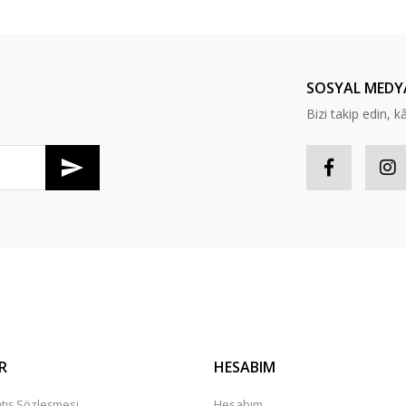
Bu ürüne ilk yorumu siz yapın!
Yorum Yaz
SOSYAL MEDY
Bizi takip edin, kâr
Gönder
R
HESABIM
tış Sözleşmesi
Hesabım