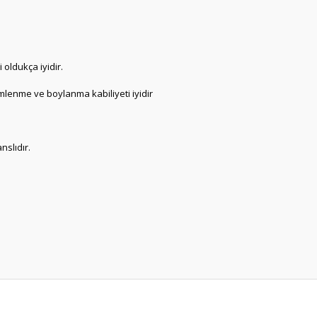
oldukça iyidir.
mlenme ve boylanma kabiliyeti iyidir
nslıdır.
er konularda yetersiz gördüğünüz noktaları öneri formunu kullanarak tarafım