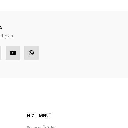
A
lı çıkın!
HIZLI MENÜ
Sponsor Ürünler