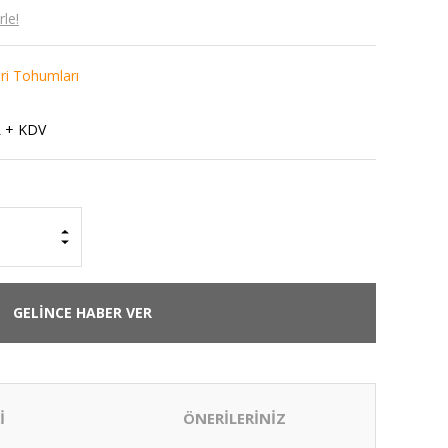
le!
eri Tohumları
L + KDV
GELİNCE HABER VER
İ
ÖNERİLERİNİZ