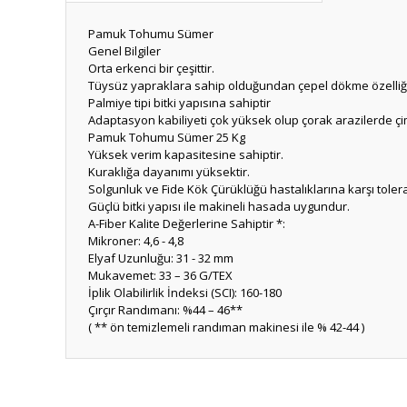
Pamuk Tohumu Sümer
Genel Bilgiler
Orta erkenci bir çeşittir.
Tüysüz yapraklara sahip olduğundan çepel dökme özelliği 
Palmiye tipi bitki yapısına sahiptir
Adaptasyon kabiliyeti çok yüksek olup çorak arazilerde çi
Pamuk Tohumu Sümer 25 Kg
Yüksek verim kapasitesine sahiptir.
Kuraklığa dayanımı yüksektir.
Solgunluk ve Fide Kök Çürüklüğü hastalıklarına karşı tolera
Güçlü bitki yapısı ile makineli hasada uygundur.
A-Fiber Kalite Değerlerine Sahiptir *:
Mikroner: 4,6 - 4,8
Elyaf Uzunluğu: 31 - 32 mm
Mukavemet: 33 – 36 G/TEX
İplik Olabilirlik İndeksi (SCI): 160-180
Çırçır Randımanı: %44 – 46**
( ** ön temizlemeli randıman makinesi ile % 42-44 )
Bu ürünün fiyat bilgisi, resim, ürün açıklamalarında ve diğ
Görüş ve önerileriniz için teşekkür ederiz.