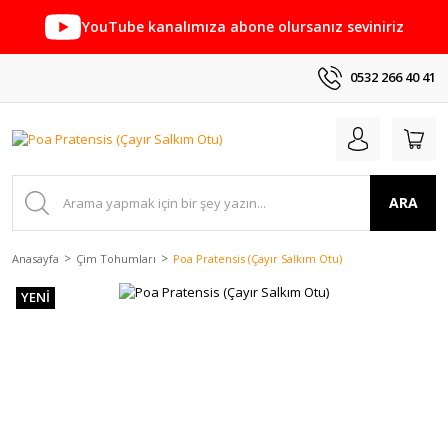
YouTube kanalımıza abone olursanız seviniriz
0532 266 40 41
ARA
Anasayfa
Çim Tohumları
Poa Pratensis (Çayır Salkım Otu)
YENİ