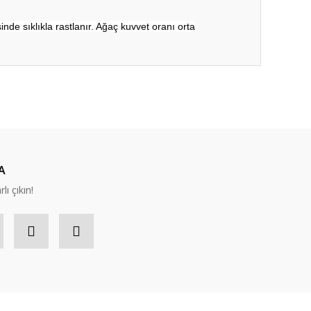
sinde sıklıkla rastlanır. Ağaç kuvvet oranı orta
ıza iletebilirsiniz.
A
lı çıkın!