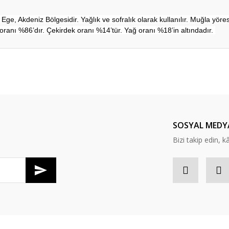
e Ege, Akdeniz Bölgesidir. Yağlık ve sofralık olarak kullanılır. Muğla yöre
 oranı %86’dır. Çekirdek oranı %14’tür. Yağ oranı %18’in altındadır.
er konularda yetersiz gördüğünüz noktaları öneri formunu kullanarak tarafım
Bu ürüne ilk yorumu siz yapın!
Yorum Yaz
SOSYAL MEDY
Bizi takip edin, kâr
Gönder