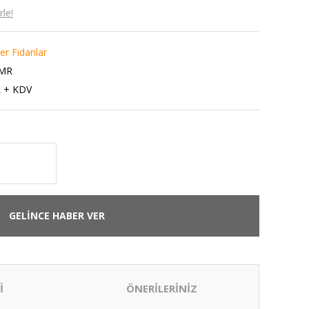
le!
er Fidanlar
MR
L + KDV
GELİNCE HABER VER
İ
ÖNERİLERİNİZ