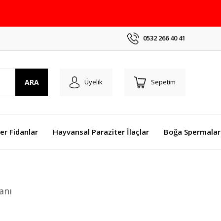
0532 266 40 41
ARA
Üyelik
Sepetim
er Fidanlar
Hayvansal Paraziter İlaçlar
Boğa Spermalar
anı