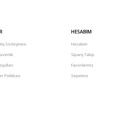
R
HESABIM
tış Sözleşmesi
Hesabım
Güvenlik
Sipariş Takip
oşullari
Favorileriniz
er Politikası
Sepetiniz