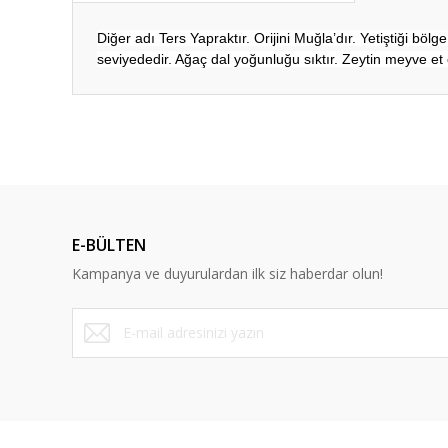
Diğer adı Ters Yapraktır. Orijini Muğla’dır. Yetiştiği bölg
seviyededir. Ağaç dal yoğunluğu sıktır. Zeytin meyve et
Bu ürünün fiyat bilgisi, resim, ürün açıklamalarında ve diğ
Görüş ve önerileriniz için teşekkür ederiz.
Ürün resmi kalitesiz, bozuk veya görüntülenemiyor.
Ürün açıklamasında eksik bilgiler bulunuyor.
E-BÜLTEN
Ürün bilgilerinde hatalar bulunuyor.
Kampanya ve duyurulardan ilk siz haberdar olun!
Ürün fiyatı diğer sitelerden daha pahalı.
Bu ürüne benzer farklı alternatifler olmalı.