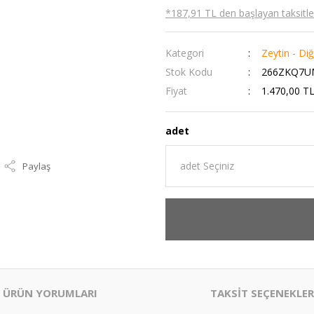
*187,91 TL den başlayan taksitler
Kategori
Zeytin - Diğ
Stok Kodu
266ZKQ7U
Fiyat
1.470,00 T
adet
Paylaş
ÜRÜN YORUMLARI
TAKSİT SEÇENEKLER