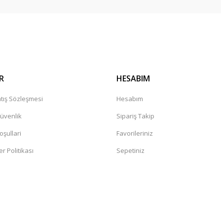
Gönder
R
HESABIM
tış Sözleşmesi
Hesabım
Güvenlik
Sipariş Takip
oşullari
Favorileriniz
er Politikası
Sepetiniz