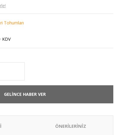
le!
eri Tohumları
+ KDV
GELİNCE HABER VER
İ
ÖNERİLERİNİZ