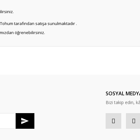
lirsiniz.
ğlu Tohum tarafından satışa sunulmaktadır .
mamızdan öğrenebilirsiniz.
er konularda yetersiz gördüğünüz noktaları öneri formunu kullanarak tarafım
Bu ürüne ilk yorumu siz yapın!
Yorum Yaz
SOSYAL MEDY
Bizi takip edin, kâr