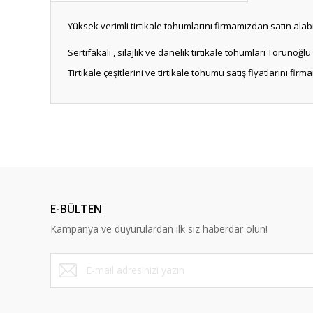
Yüksek verimli tirtikale tohumlarını firmamızdan satın alabi
Sertifakalı , silajlık ve danelik tirtikale tohumları Toruno
Tirtikale çeşitlerini ve tirtikale tohumu satış fiyatlarını fir
Bu ürünün fiyat bilgisi, resim, ürün açıklamalarında ve diğ
Görüş ve önerileriniz için teşekkür ederiz.
Ürün resmi kalitesiz, bozuk veya görüntülenemiyor.
Ürün açıklamasında eksik bilgiler bulunuyor.
E-BÜLTEN
Ürün bilgilerinde hatalar bulunuyor.
Kampanya ve duyurulardan ilk siz haberdar olun!
Ürün fiyatı diğer sitelerden daha pahalı.
Bu ürüne benzer farklı alternatifler olmalı.