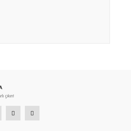
ıza iletebilirsiniz.
A
lı çıkın!