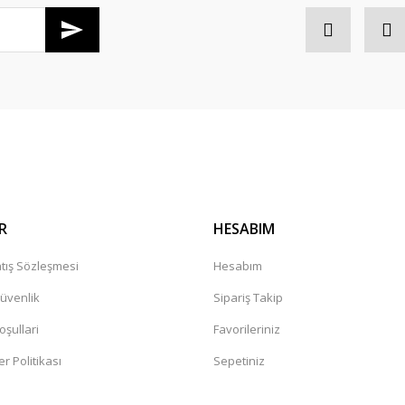
Gönder
R
HESABIM
tış Sözleşmesi
Hesabım
Güvenlik
Sipariş Takip
oşullari
Favorileriniz
er Politikası
Sepetiniz