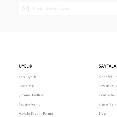
Bu ürüne benzer farklı alternatifler olmalı.
ÜYELİK
SAYFALA
Yeni Üyelik
Mesafeli Sa
Üye Girişi
Gizlilik ve 
Şifremi Unuttum
İptal İade K
İletişim Formu
Kişisel Veril
Havale Bildirim Formu
Blog