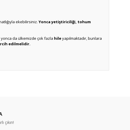
atlığıyla ekebilirsiniz.
Yonca yetiştiriciliği, tohum
 yonca da ülkemizde çok fazla
hile
yapılmaktadır, bunlara
cih edilmelidir.
ıza iletebilirsiniz.
A
lı çıkın!