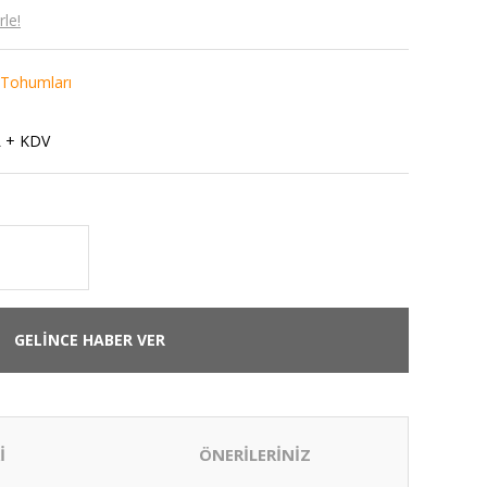
le!
 Tohumları
L + KDV
GELİNCE HABER VER
İ
ÖNERİLERİNİZ