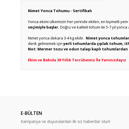
Nimet Yonca Tohumu - Sertifikalı
Yonca ekimi ülkemizin her yerinde ekilen, en kıymetli yem bit
seçimiyle başlar.
Doğru ve kaliteli tohum ile 5-7 yıl yonca 
Nimet yonca dekara 3-4 kg ekilir.
Nimet
yonca tohumları
denk gelmemek için
yerli tohumlarda çıplak tohum, it
Not: Mermer tozu ve odun talaşı kaplı tohumlardan 
Ekim ve Bakıda 30 Yıllık Tecrübemiz İle Yanınızdayız
Bu ürünün fiyat bilgisi, resim, ürün açıklamalarında ve diğ
Görüş ve önerileriniz için teşekkür ederiz.
Ürün resmi kalitesiz, bozuk veya görüntülenemiyor.
Ürün açıklamasında eksik bilgiler bulunuyor.
E-BÜLTEN
Ürün bilgilerinde hatalar bulunuyor.
Kampanya ve duyurulardan ilk siz haberdar olun!
Ürün fiyatı diğer sitelerden daha pahalı.