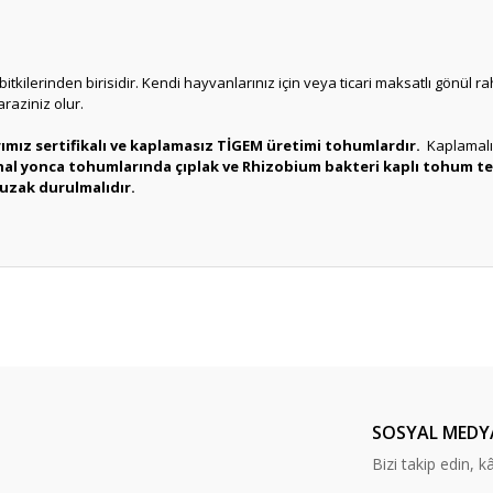
kilerinden birisidir. Kendi hayvanlarınız için veya ticari maksatlı gönül rah
araziniz olur.
mız sertifikalı ve kaplamasız TİGEM üretimi tohumlardır.
Kaplamalı
hal yonca tohumlarında çıplak ve Rhizobium bakteri kaplı tohum ter
uzak durulmalıdır.
er konularda yetersiz gördüğünüz noktaları öneri formunu kullanarak tarafım
Bu ürüne ilk yorumu siz yapın!
Yorum Yaz
SOSYAL MEDY
Bizi takip edin, kâr